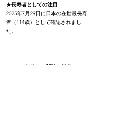
★長寿者としての注目
2025年7月29日に日本の在世最長寿
者（114歳）として確認されまし
た。
～長生きの秘訣と日常
～​
1. 一生懸命勉強すること
• 「年を重ねても、毎日学ぶ姿勢を
忘れないことが大切」と語っていま
す。
• 医師として長く現役で働かれてい