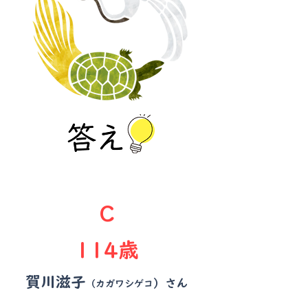
C
114歳
賀川滋子
）さん
（カガワシゲコ